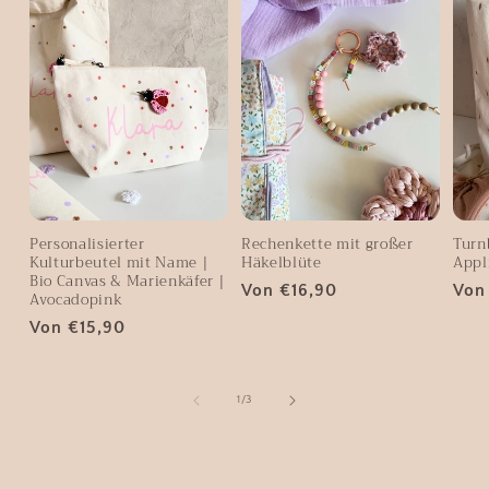
Personalisierter
Rechenkette mit großer
Turn
Kulturbeutel mit Name |
Häkelblüte
Appl
Bio Canvas & Marienkäfer |
Normaler
Von €16,90
Nor
Von
Avocadopink
Preis
Prei
Normaler
Von €15,90
Preis
von
1
/
3